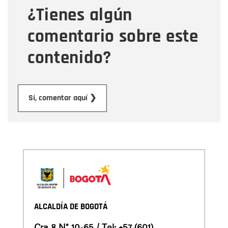
¿Tienes algún
Mensaje
comentario sobre este
contenido?
Enviar
Sí, comentar aquí ❯
ALCALDÍA DE BOGOTÁ
Cra 8 N° 10-65 / Tel:
+57 (601)