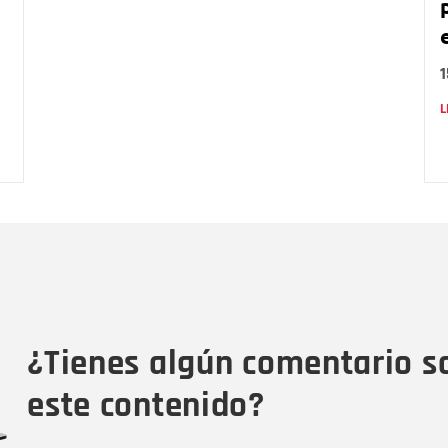
L
Nombre
C
Nombre
Tipo de comentario
M
¿Tienes algún comentario s
este contenido?