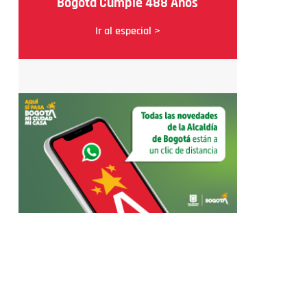
Bogotá Cumple 488 Años
Ir al especial >