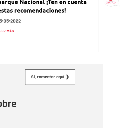
parque Nacional ¡Ten en cuenta
estas recomendaciones!
15•05•2022
EER MÁS
orreo electrónico
Sí, comentar aquí ❯
ensaje
obre