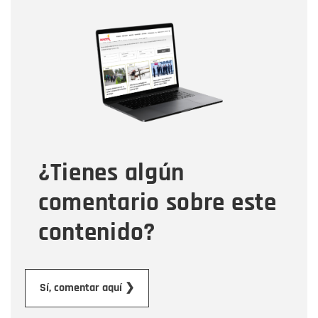
Nombre
Nombre
Correo electrónico
Tipo de comentario
¿Tienes algún
Mensaje
comentario sobre este
contenido?
Enviar
Sí, comentar aquí ❯