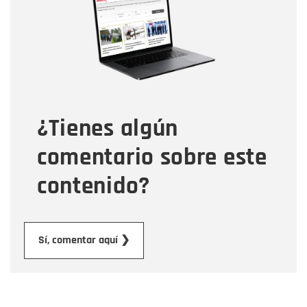
Correo electrónico
Tipo de comentario
¿Tienes algún
Mensaje
comentario sobre este
contenido?
Enviar
Sí, comentar aquí ❯