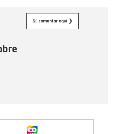
orreo electrónico
Sí, comentar aquí ❯
ensaje
obre
Enviar