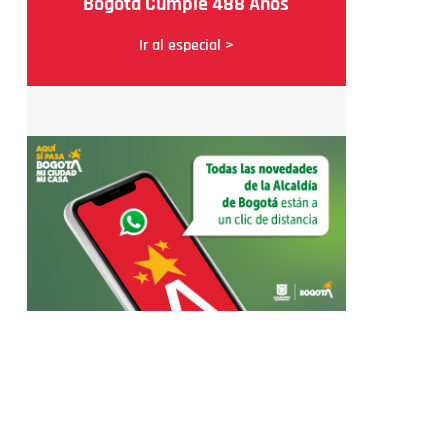
Bogotá Cumple 488 Años
Ir al especial >