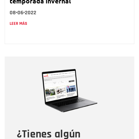
temporada invernal
08•06•2022
LEER MÁS
Nombre
Nombre
Correo electrónico
Tipo de comentario
¿Tienes algún
Mensaje