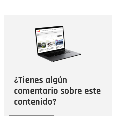
Nombre
Nombre
Correo electrónico
Tipo de comentario
¿Tienes algún
Mensaje
comentario sobre este
contenido?