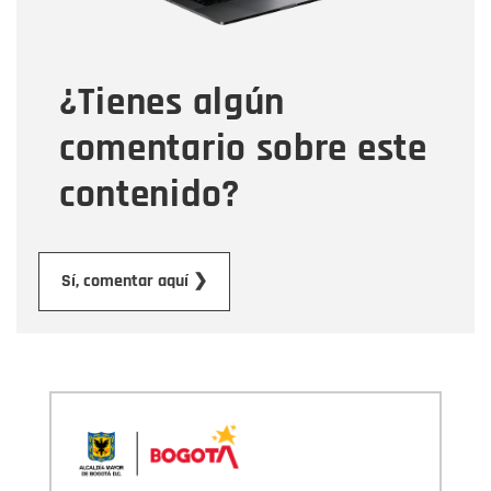
Tipo de comentario
¿Tienes algún
Mensaje
comentario sobre este
contenido?
Enviar
Sí, comentar aquí ❯