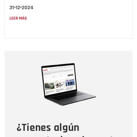
31•12•2024
LEER MÁS
Nombre
Nombre
Correo electrónico
Tipo de comentario
¿Tienes algún
Mensaje