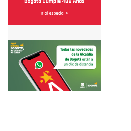
Bogotá Cumple 488 Años
Ir al especial >