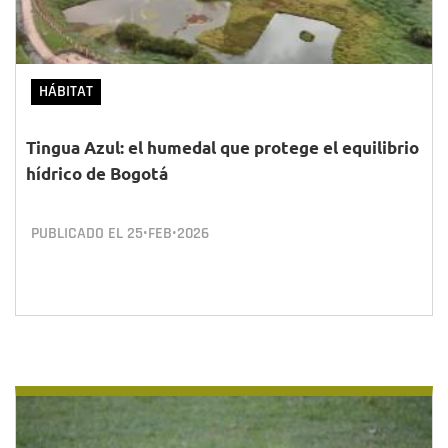
HÁBITAT
Tingua Azul: el humedal que protege el equilibrio
hídrico de Bogotá
PUBLICADO EL
25•FEB•2026