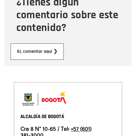
¿Tienes algún
Mensaje
comentario sobre este
contenido?
Enviar
Sí, comentar aquí ❯
ALCALDÍA DE BOGOTÁ
Cra 8 N° 10-65 / Tel:
+57 (601)
381-3000