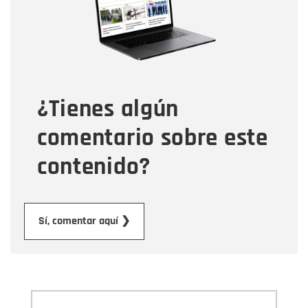
Tipo de comentario
¿Tienes algún
Mensaje
comentario sobre este
contenido?
Enviar
Sí, comentar aquí ❯