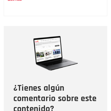
Nombre
Nombre
Correo electrónico
Tipo de comentario
¿Tienes algún
Mensaje
comentario sobre este
contenido?