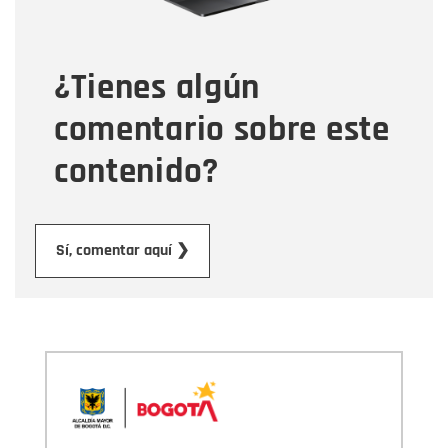
Tipo de comentario
¿Tienes algún
Mensaje
comentario sobre este
contenido?
Enviar
Sí, comentar aquí ❯