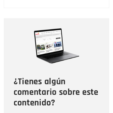
Nombre
Nombre
Correo electrónico
Tipo de comentario
¿Tienes algún
Mensaje
comentario sobre este
contenido?