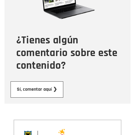
Tipo de comentario
¿Tienes algún
Mensaje
comentario sobre este
contenido?
Enviar
Sí, comentar aquí ❯