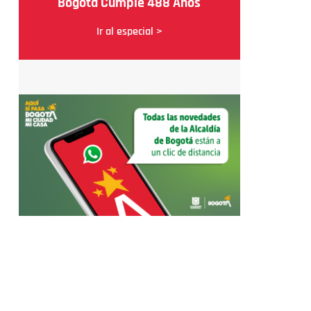
Bogotá Cumple 488 Años
Ir al especial >