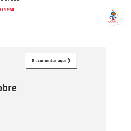
EER MÁS
orreo electrónico
Sí, comentar aquí ❯
ensaje
obre
Enviar