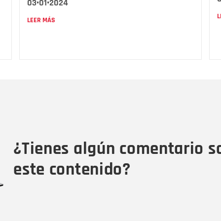
03•01•2024
L
LEER MÁS
Nombre
C
Nombre
Tipo de comentario
M
¿Tienes algún comentario s
este contenido?