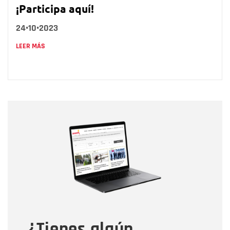
¡Participa aquí!
24•10•2023
LEER MÁS
Nombre
Nombre
Correo electrónico
Tipo de comentario
¿Tienes algún
Mensaje