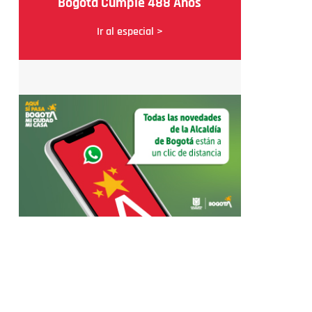
Bogotá Cumple 488 Años
Ir al especial >