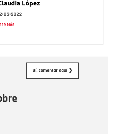
Claudia López
12•05•2022
EER MÁS
orreo electrónico
Sí, comentar aquí ❯
ensaje
obre