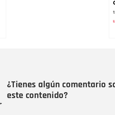
L
Nombre
C
Nombre
Tipo de comentario
M
¿Tienes algún comentario s
este contenido?