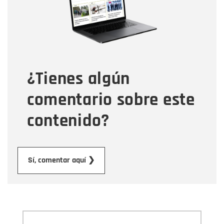
Tipo de comentario
¿Tienes algún
Mensaje
comentario sobre este
contenido?
Enviar
Sí, comentar aquí ❯