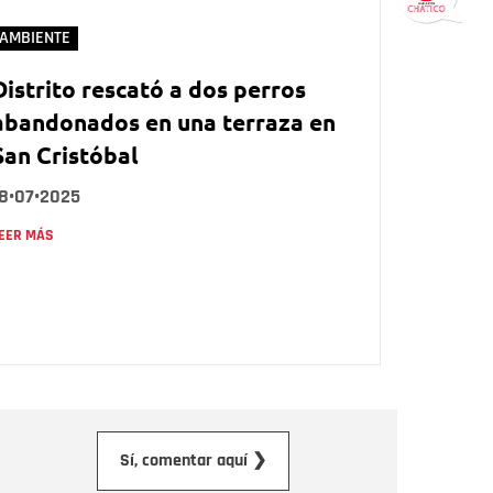
AMBIENTE
Distrito rescató a dos perros
abandonados en una terraza en
San Cristóbal
18•07•2025
EER MÁS
orreo electrónico
Sí, comentar aquí ❯