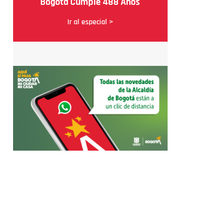
Bogotá Cumple 488 Años
Ir al especial >