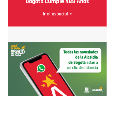
Bogotá Cumple 488 Años
Ir al especial >