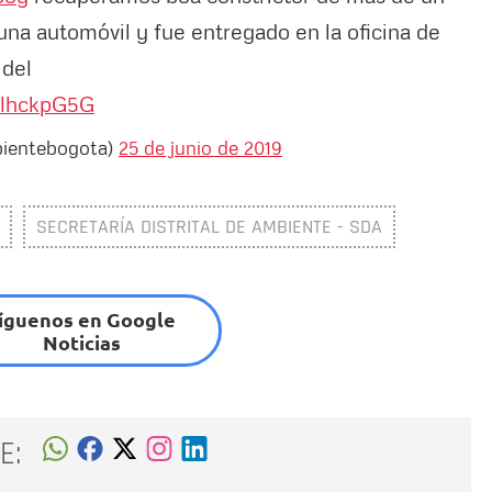
 una automóvil y fue entregado en la oficina de
 del
LlhckpG5G
mbientebogota)
25 de junio de 2019
SECRETARÍA DISTRITAL DE AMBIENTE - SDA
íguenos en Google
Noticias
E: