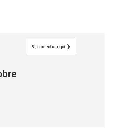
orreo electrónico
Sí, comentar aquí ❯
ensaje
obre
Enviar