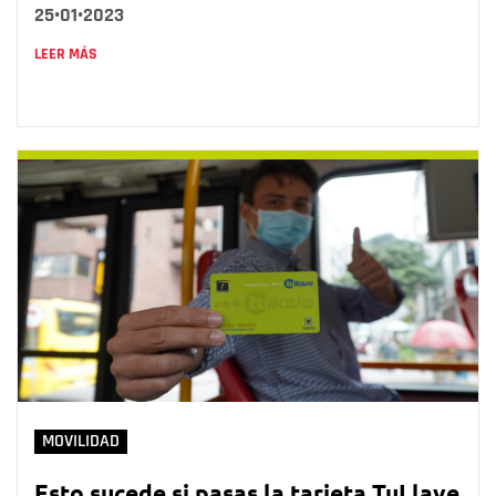
25•01•2023
LEER MÁS
MOVILIDAD
Esto sucede si pasas la tarjeta TuLlave