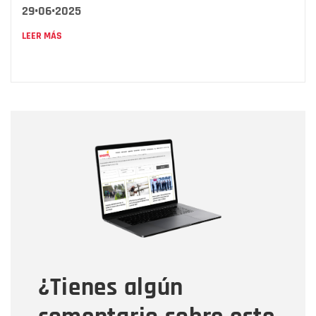
29•06•2025
LEER MÁS
Nombre
Nombre
Correo electrónico
Tipo de comentario
¿Tienes algún
Mensaje