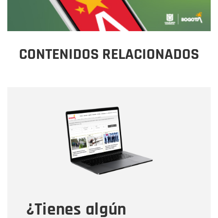
CONTENIDOS RELACIONADOS
Nombre
Nombre
Correo electrónico
Tipo de comentario
¿Tienes algún
Mensaje