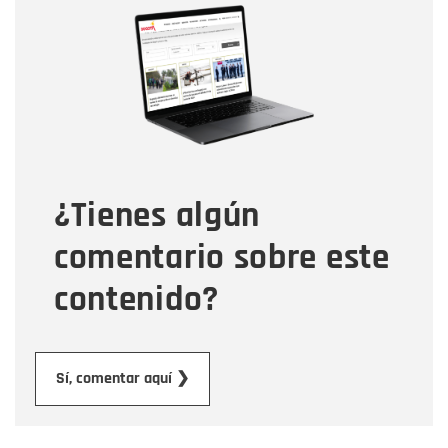
Nombre
Correo electrónico
Tipo de comentario
¿Tienes algún
Mensaje
comentario sobre este
contenido?
Enviar
Sí, comentar aquí ❯