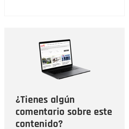
Nombre
Nombre
Correo electrónico
Tipo de comentario
¿Tienes algún
Mensaje
comentario sobre este
contenido?