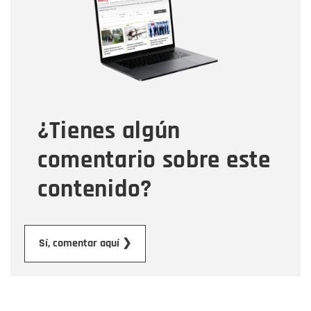
Correo electrónico
Tipo de comentario
¿Tienes algún
Mensaje
comentario sobre este
contenido?
Enviar
Sí, comentar aquí ❯