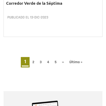
Corredor Verde de la Séptima
PUBLICADO EL
13•DIC•2023
Paginación
Página
1
Page
2
Page
3
Page
4
Page
5
Siguiente
››
Última
Último »
página
página
actual
Nombre
Nombre