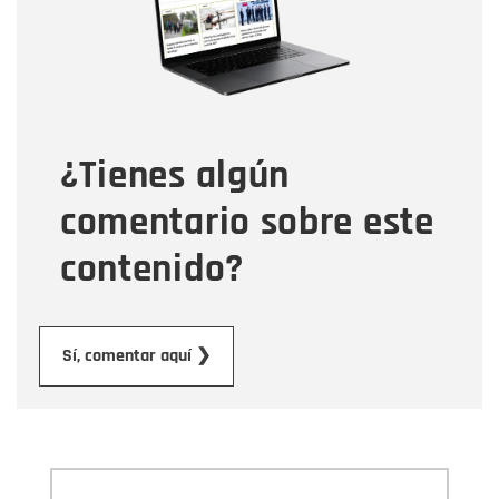
Tipo de comentario
¿Tienes algún
Mensaje
comentario sobre este
contenido?
Enviar
Sí, comentar aquí ❯