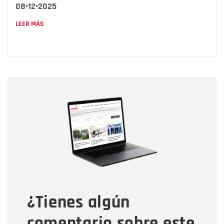
08•12•2025
LEER MÁS
Nombre
Nombre
Correo electrónico
Tipo de comentario
¿Tienes algún
Mensaje
comentario sobre este