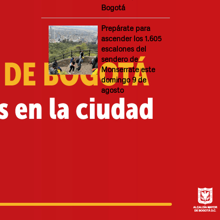
Bogotá
Prepárate para
ascender los 1.605
escalones del
sendero de
Monserrate este
domingo 9 de
agosto