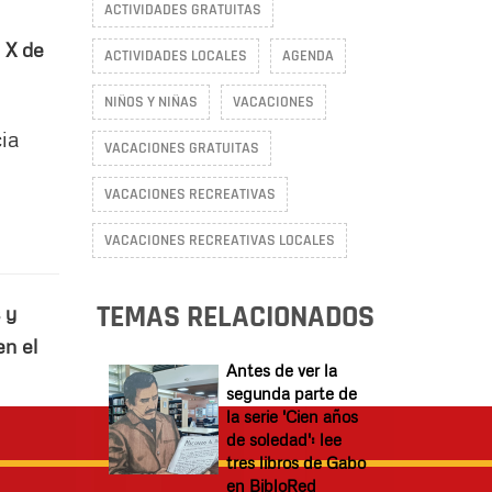
ACTIVIDADES GRATUITAS
l X de
ACTIVIDADES LOCALES
AGENDA
NIÑOS Y NIÑAS
VACACIONES
ia
VACACIONES GRATUITAS
VACACIONES RECREATIVAS
VACACIONES RECREATIVAS LOCALES
TEMAS RELACIONADOS
 y
en el
Antes de ver la
segunda parte de
la serie 'Cien años
de soledad': lee
tres libros de Gabo
en BibloRed