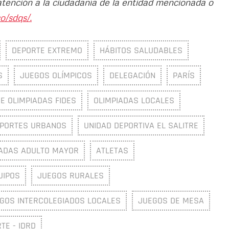
atención a la ciudadanía de la entidad mencionada o
o/sdqs/.
DEPORTE EXTREMO
HÁBITOS SALUDABLES
S
JUEGOS OLÍMPICOS
DELEGACIÓN
PARÍS
DE OLIMPIADAS FIDES
OLIMPIADAS LOCALES
PORTES URBANOS
UNIDAD DEPORTIVA EL SALITRE
IADAS ADULTO MAYOR
ATLETAS
UIPOS
JUEGOS RURALES
GOS INTERCOLEGIADOS LOCALES
JUEGOS DE MESA
TE - IDRD