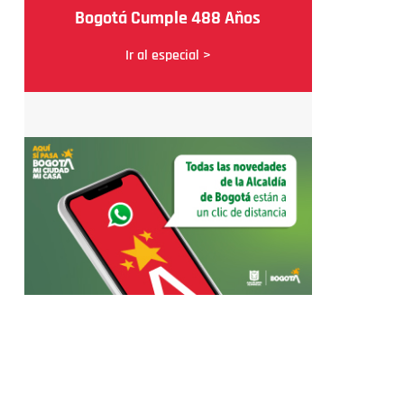
Bogotá Cumple 488 Años
Ir al especial >