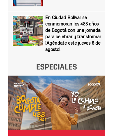
En Ciudad Bolívar se
conmemoran los 488 años
de Bogotá con una jornada
para celebrar y transformar
¡Agéndate este jueves 6 de
agosto!
ESPECIALES