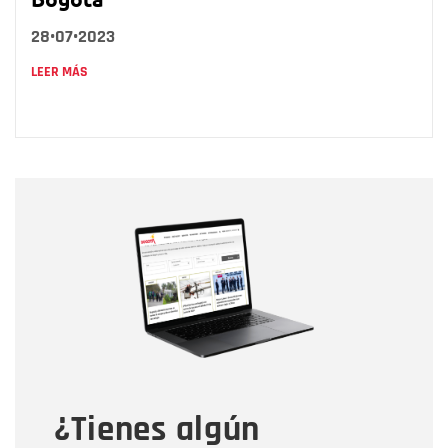
28•07•2023
LEER MÁS
Nombre
Nombre
Correo electrónico
Tipo de comentario
¿Tienes algún
Mensaje