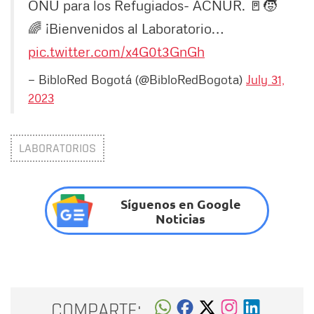
ONU para los Refugiados- ACNUR. 🚪🧒
🌈 ¡Bienvenidos al Laboratorio…
pic.twitter.com/x4G0t3GnGh
— BibloRed Bogotá (@BibloRedBogota)
July 31,
2023
LABORATORIOS
Síguenos en Google
Noticias
COMPARTE: