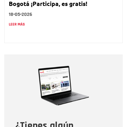
Bogotá ¡Participa, es gratis!
18•05•2026
LEER MÁS
Nombre
Nombre
Correo electrónico
Tipo de comentario
¿Tienes algún
Mensaje