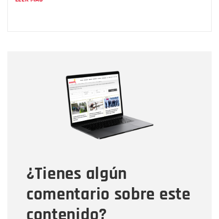
Nombre
Nombre
Correo electrónico
Tipo de comentario
¿Tienes algún
Mensaje
comentario sobre este
contenido?