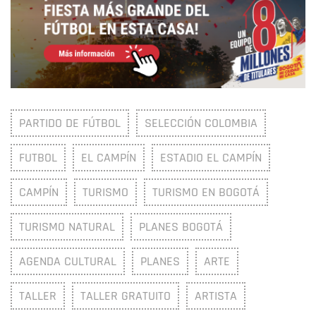
PARTIDO DE FÚTBOL
SELECCIÓN COLOMBIA
FUTBOL
EL CAMPÍN
ESTADIO EL CAMPÍN
CAMPÍN
TURISMO
TURISMO EN BOGOTÁ
TURISMO NATURAL
PLANES BOGOTÁ
AGENDA CULTURAL
PLANES
ARTE
TALLER
TALLER GRATUITO
ARTISTA