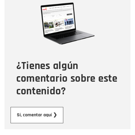
Nombre
Correo electrónico
Tipo de comentario
¿Tienes algún
Mensaje
comentario sobre este
contenido?
Enviar
Sí, comentar aquí ❯