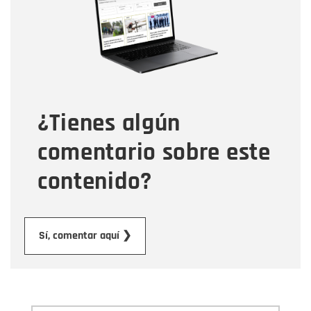
Correo electrónico
Tipo de comentario
¿Tienes algún
Mensaje
comentario sobre este
contenido?
Enviar
Sí, comentar aquí ❯