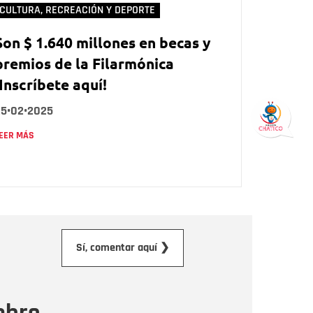
CULTURA, RECREACIÓN Y DEPORTE
Son $ 1.640 millones en becas y
premios de la Filarmónica
¡Inscríbete aquí!
25•02•2025
EER MÁS
orreo electrónico
Sí, comentar aquí ❯
ensaje