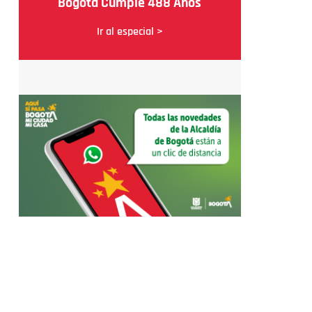
Bogotá Cumple 488 Años
Ir al especial >