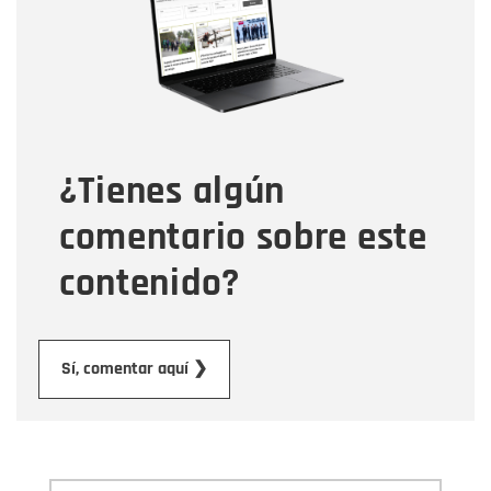
Correo electrónico
Tipo de comentario
¿Tienes algún
Mensaje
comentario sobre este
contenido?
Enviar
Sí, comentar aquí ❯