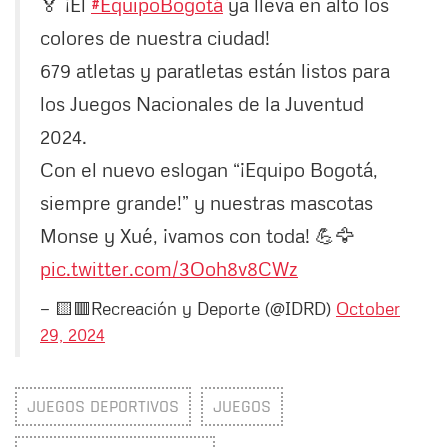
🏅 ¡El
#EquipoBogotá
ya lleva en alto los
colores de nuestra ciudad!
679 atletas y paratletas están listos para
los Juegos Nacionales de la Juventud
2024.
Con el nuevo eslogan “¡Equipo Bogotá,
siempre grande!” y nuestras mascotas
Monse y Xué, ¡vamos con toda! 💪🦅
pic.twitter.com/3Ooh8v8CWz
— 🟨🟥Recreación y Deporte (@IDRD)
October
29, 2024
JUEGOS DEPORTIVOS
JUEGOS