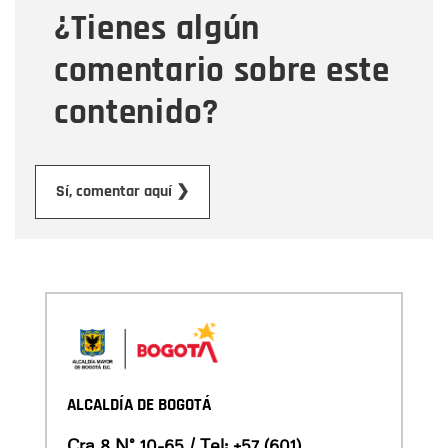
¿Tienes algún
Mensaje
comentario sobre este
contenido?
Enviar
Sí, comentar aquí ❯
ALCALDÍA DE BOGOTÁ
Cra 8 N° 10-65 / Tel:
+57 (601)