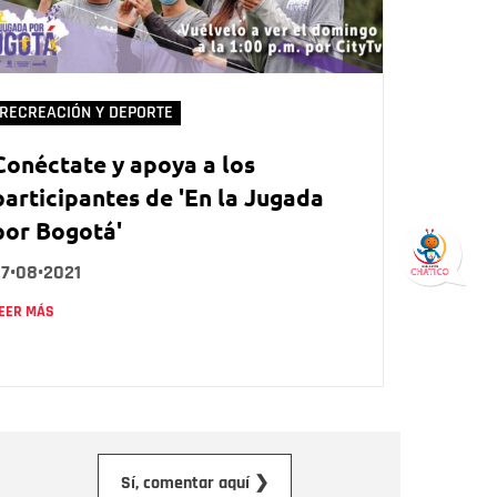
RECREACIÓN Y DEPORTE
Conéctate y apoya a los
participantes de 'En la Jugada
por Bogotá'
27•08•2021
EER MÁS
orreo electrónico
Sí, comentar aquí ❯