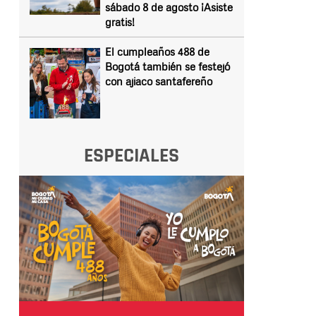
sábado 8 de agosto ¡Asiste
gratis!
El cumpleaños 488 de
Bogotá también se festejó
con ajiaco santafereño
ESPECIALES