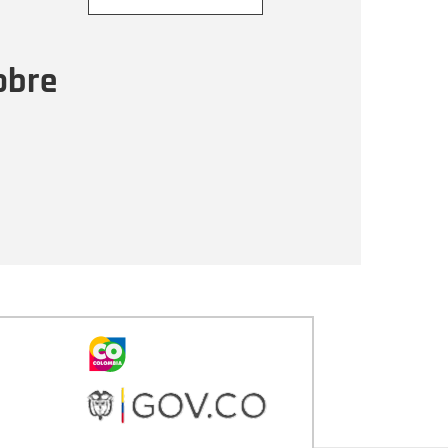
ensaje
obre
Enviar