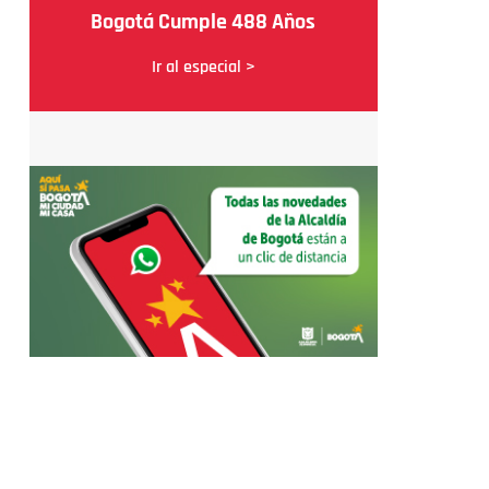
Bogotá Cumple 488 Años
Ir al especial >