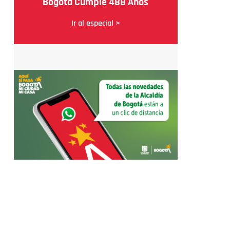
Bogotá Cumple 488 Años
Ir al especial >