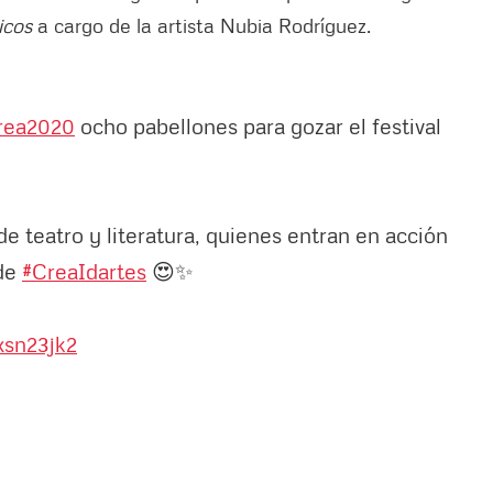
icos
a cargo de la artista Nubia Rodríguez.
Crea2020
ocho pabellones para gozar el festival
e teatro y literatura, quienes entran en acción
 de
#CreaIdartes
😍✨
xsn23jk2