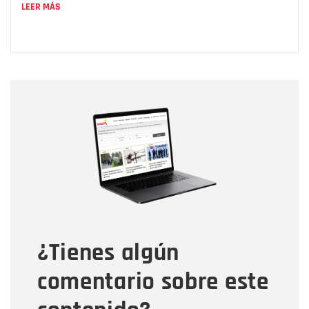
LEER MÁS
Nombre
Nombre
Correo electrónico
Tipo de comentario
¿Tienes algún
Mensaje
comentario sobre este