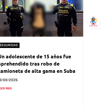
SEGURIDAD
Un adolescente de 15 años fue
aprehendido tras robo de
camioneta de alta gama en Suba
16•06•2026
EER MÁS