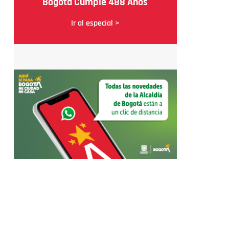
Bogotá Cumple 488 Años
Ir al especial >