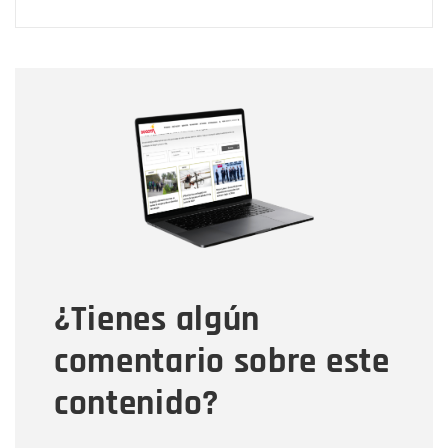
Nombre
Nombre
Correo electrónico
Tipo de comentario
¿Tienes algún
Mensaje
comentario sobre este
contenido?