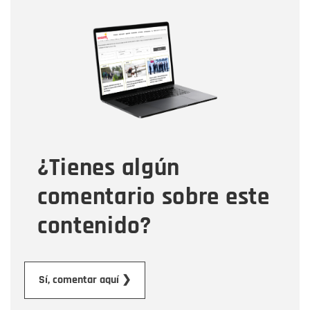
Nombre
Nombre
Correo electrónico
Tipo de comentario
¿Tienes algún
Mensaje
comentario sobre este
contenido?
Enviar
Sí, comentar aquí ❯