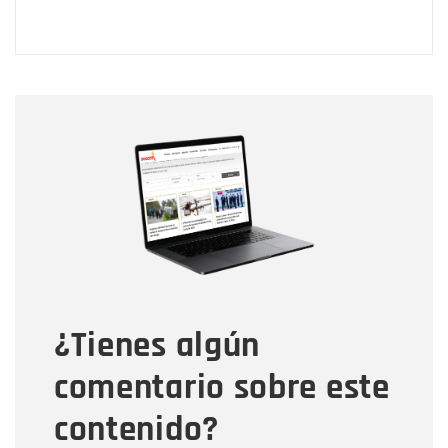
Nombre
Nombre
Correo electrónico
Tipo de comentario
¿Tienes algún
Mensaje
comentario sobre este
contenido?