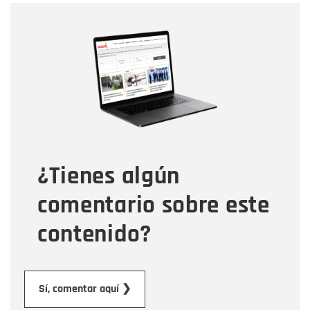
Nombre
Nombre
Correo electrónico
Tipo de comentario
¿Tienes algún
Mensaje
comentario sobre este
contenido?
Enviar
Sí, comentar aquí ❯