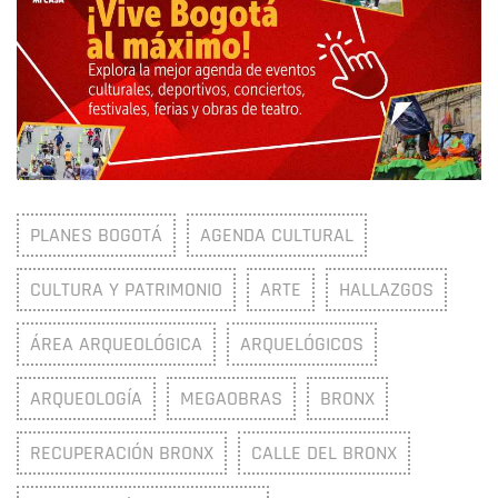
PLANES BOGOTÁ
AGENDA CULTURAL
CULTURA Y PATRIMONIO
ARTE
HALLAZGOS
ÁREA ARQUEOLÓGICA
ARQUELÓGICOS
ARQUEOLOGÍA
MEGAOBRAS
BRONX
RECUPERACIÓN BRONX
CALLE DEL BRONX