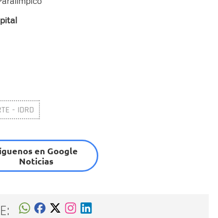
Paralímpico
pital
TE - IDRD
íguenos en Google
Noticias
E: