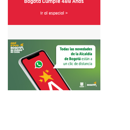
Bogotá Cumple 488 Años
Ir al especial >