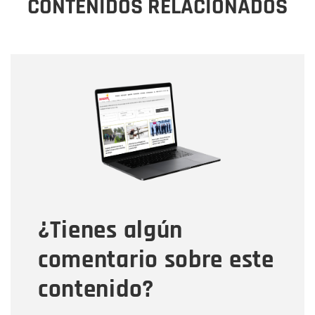
CONTENIDOS RELACIONADOS
Nombre
Nombre
Correo electrónico
Tipo de comentario
¿Tienes algún
Mensaje
comentario sobre este
contenido?